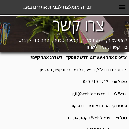
חברה מומלצת לבניית אתרים בא...
צרו קשר
להתייעצות, הצעת מחיר, תמיכה טכנית, וסתם כדי לדבר..
צרו קשר ונשמח לשוחח.
צריכים אתר אינטרנט חדש לעסק? לשדרג אתר קיים?
אנו זמינים בדוא"ל, בפייס, בטופס יצירת קשר, בטלפון....
סלולארי:
050-919-1212
דוא"ל:
gil@webfocus.co.il
פייסבוק:
הקמת אתרים - וובפוקוס
גוגל+:
Webfocus הקמת אתרים